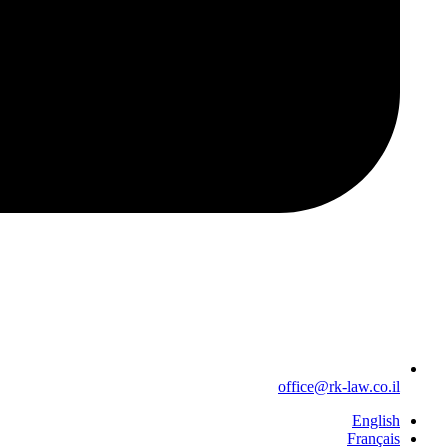
office@rk-law.co.il
English
Français