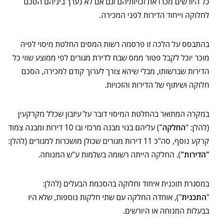
כל היורשים מכרו את זכויותיהם וגם אם לא נערך ביניהם הסכם
לחלוקה וייחוד הדירות לפני המכירה.
בהתבסס על הלכה זו פרסמה רשות המסים החלטת מיסוי לפיה
מוכר יוכל לקבל פטור ממס שבח לדירת מגורים לפי ממוצע שווי כל
הדירות שברשותו, מבלי שיהא צורך לערוך קודם למכירה, הסכם
חלוקה ושיתוף של הדירות והזכויות.
במקרה המתואר בהחלטת המיסוי דובר על עיזבון שכלל מקרקעין
(להלן: "
החלקה
") עליהם בנוי מבנה מרכזי ובו 10 דירות ומבנה צמוד
קרקע נוסף, סה"כ 11 דירות מגורים שכולן מושכרות למגורים (להלן:
"הדירות"
). החלקה הייתה רשומה בשלמות ע"ש המנוחה.
במסגרת תוכנית איחוד וחלוקה בהסכמת הבעלים (להלן:
"
התכנית
"), אוחדה החלקה עם שתי חלקות נוספות, שלא היו
בבעלות המנוחה או היורשים.