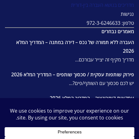
מדריכים בנושא העברה בין-דורית
נגישות
טלפון: 972-3-6246633
מאמרים נבחרים
העברה ללא תמורה של נכס – דירה במתנה – המדריך המלא
2026
מדריך מקיף זה יצייר עבורכם...
פירוק שותפות עסקית / סכסוך שותפים – המדריך המלא 2026
יש לכם סכסוך עם השותף/פים?...
עסקאות קומבינציה – המדריך המלא 2026
לפני שיוצאים לדרך יש כמה...
© 2016 רכניץ, קסלר ושות', משרד עורכי דין ונוטריון.